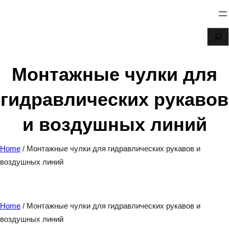
Перейти
к
S
содержимому
e
a
Монтажные чулки для
r
гидравлических рукавов
c
h
и воздушных линий
Home
/ Монтажные чулки для гидравлических рукавов и
воздушных линий
Home
/ Монтажные чулки для гидравлических рукавов и
воздушных линий