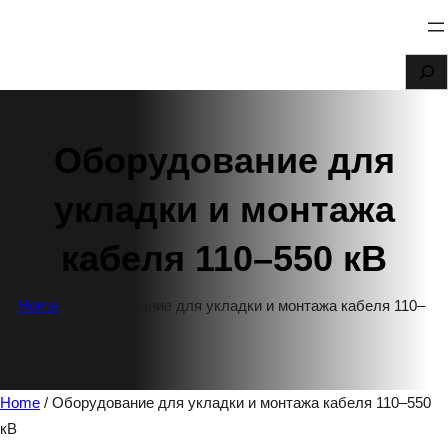
Перейти
к
S
содержимому
e
a
Оборудование для
r
c
укладки и монтажа
h
кабеля 110–550 кВ
Home
/ Оборудование для укладки и монтажа кабеля 110–
550 кВ
Home
/ Оборудование для укладки и монтажа кабеля 110–550
кВ