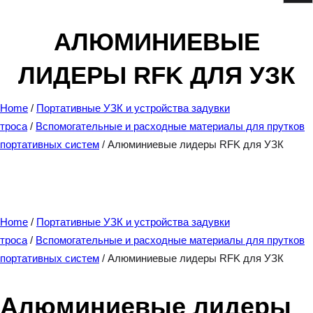
e
a
АЛЮМИНИЕВЫЕ
r
ЛИДЕРЫ RFK ДЛЯ УЗК
c
h
Home
/
Портативные УЗК и устройства задувки
троса
/
Вспомогательные и расходные материалы для прутков
портативных систем
/ Алюминиевые лидеры RFK для УЗК
Home
/
Портативные УЗК и устройства задувки
троса
/
Вспомогательные и расходные материалы для прутков
портативных систем
/ Алюминиевые лидеры RFK для УЗК
Алюминиевые лидеры