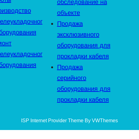
обследование на
оизводство
объекте
белеукладочног
Продажа
оборудования
эксклюзивного
монт
оборудования для
белеукладочног
прокладки кабеля
оборудования
Продажа
серийного
оборудования для
прокладки кабеля
ISP Internet Provider Theme By VWThemes