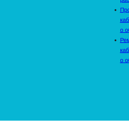
Пр
ка
о 
Ре
ка
о 