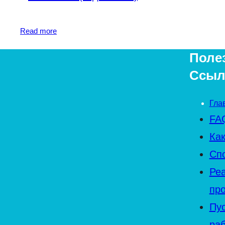
Read more
Поле
Ссыл
Гла
FA
Как
Сп
Ре
пр
Пу
ра