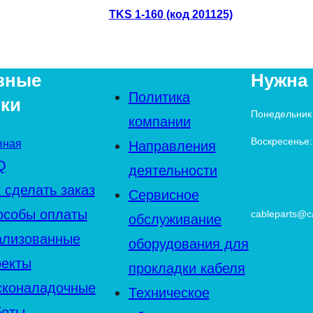
TKS 1-160 (код 201125)
зные
Нужна
Политика
ки
Понедельник 
компании
Воскресенье:
вная
Направления
Q
деятельности
 сделать заказ
Сервисное
особы оплаты
cableparts@ca
обслуживание
ализованные
оборудования для
оекты
прокладки кабеля
сконаладочные
Техническое
боты