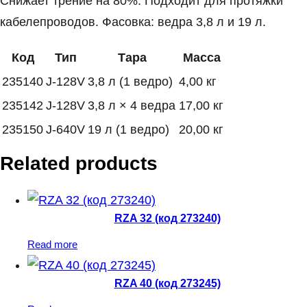
Снижает трение на 80%. Подходит для протяжки
кабелепроводов. Фасовка: ведра 3,8 л и 19 л.
Код
Тип
Тара
Масса
235140
J-128V
3,8 л (1 ведро)
4,00 кг
235142
J-128V
3,8 л × 4 ведра
17,00 кг
235150
J-640V
19 л (1 ведро)
20,00 кг
Related products
RZA 32 (код 273240)
Read more
RZA 40 (код 273245)