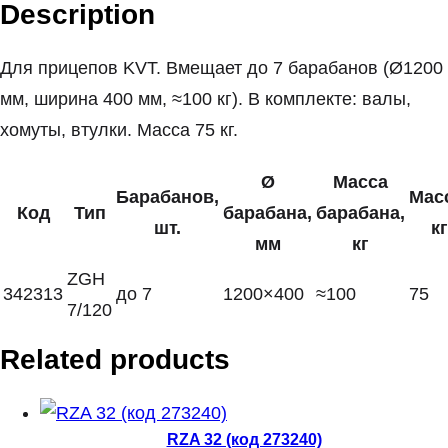
Description
Для прицепов KVT. Вмещает до 7 барабанов (Ø1200
мм, ширина 400 мм, ≈100 кг). В комплекте: валы,
хомуты, втулки. Масса 75 кг.
Ø
Масса
Барабанов,
Мас
Код
Тип
барабана,
барабана,
шт.
кг
мм
кг
ZGH
342313
до 7
1200×400
≈100
75
7/120
Related products
RZA 32 (код 273240)