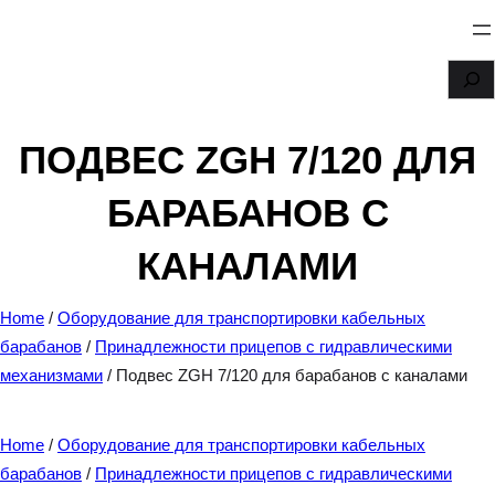
Перейти
к
S
содержимому
e
a
ПОДВЕС ZGH 7/120 ДЛЯ
r
БАРАБАНОВ С
c
h
КАНАЛАМИ
Home
/
Оборудование для транспортировки кабельных
барабанов
/
Принадлежности прицепов с гидравлическими
механизмами
/ Подвес ZGH 7/120 для барабанов с каналами
Home
/
Оборудование для транспортировки кабельных
барабанов
/
Принадлежности прицепов с гидравлическими