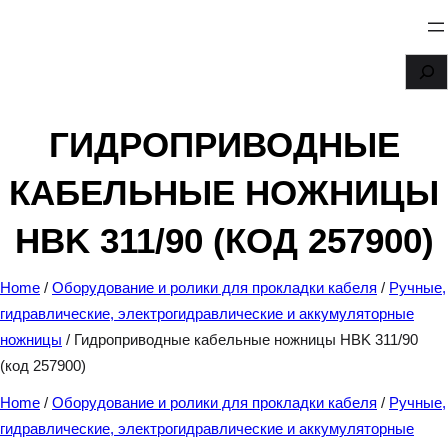
Перейти
к
S
содержимому
e
a
ГИДРОПРИВОДНЫЕ
r
КАБЕЛЬНЫЕ НОЖНИЦЫ
c
h
HBK 311/90 (КОД 257900)
Home
/
Оборудование и ролики для прокладки кабеля
/
Ручные,
гидравлические, электрогидравлические и аккумуляторные
ножницы
/ Гидроприводные кабельные ножницы HBK 311/90
(код 257900)
Home
/
Оборудование и ролики для прокладки кабеля
/
Ручные,
гидравлические, электрогидравлические и аккумуляторные