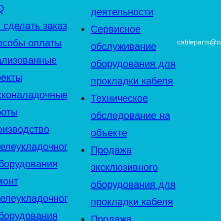
Q
деятельности
 сделать заказ
Сервисное
особы оплаты
cableparts@ca
обслуживание
ализованные
оборудования для
оекты
прокладки кабеля
сконаладочные
Техническое
боты
обследование на
оизводство
объекте
белеукладочног
Продажа
оборудования
эксклюзивного
монт
оборудования для
белеукладочног
прокладки кабеля
оборудования
Продажа