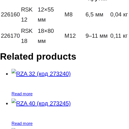
RSK
12×55
226160
M8
6,5 мм
0,04 кг
12
мм
RSK
18×80
226170
M12
9–11 мм
0,11 кг
18
мм
Related products
Read more
Read more