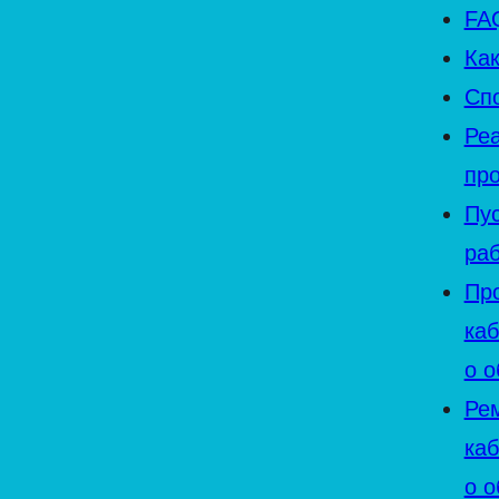
FA
Как
Сп
Ре
пр
Пу
ра
Пр
ка
о 
Ре
ка
о 