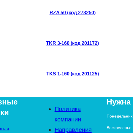
RZA 50 (код 273250)
TKR 3-160 (код 201172)
TKS 1-160 (код 201125)
зные
Нужна
Политика
ки
Понедельник 
компании
Воскресенье:
вная
Направления