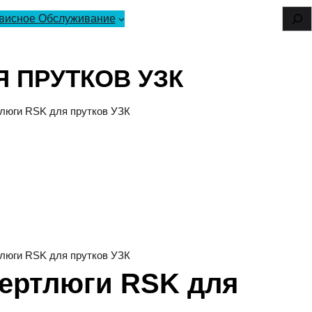
S
висное Обслуживание
e
a
 ПРУТКОВ УЗК
r
люги RSK для прутков УЗК
c
h
люги RSK для прутков УЗК
ертлюги RSK для