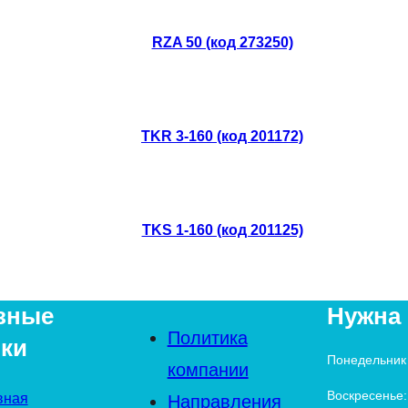
RZA 50 (код 273250)
TKR 3-160 (код 201172)
TKS 1-160 (код 201125)
зные
Нужна
Политика
ки
Понедельник 
компании
Воскресенье:
вная
Направления