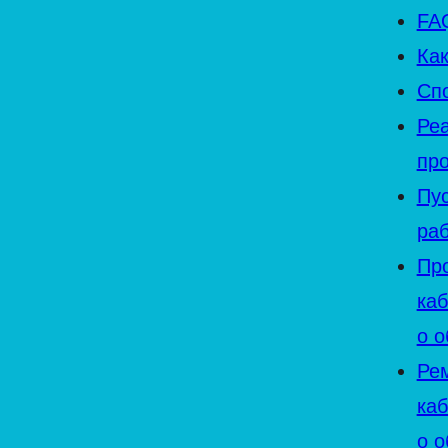
FA
Как
Сп
Ре
пр
Пу
ра
Пр
ка
о 
Ре
ка
о 