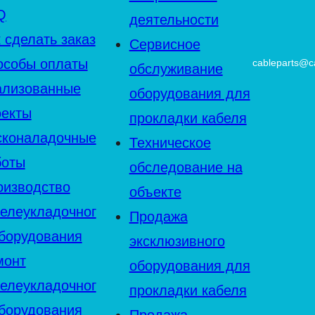
Q
деятельности
 сделать заказ
Сервисное
особы оплаты
cableparts@ca
обслуживание
ализованные
оборудования для
оекты
прокладки кабеля
сконаладочные
Техническое
боты
обследование на
оизводство
объекте
белеукладочног
Продажа
оборудования
эксклюзивного
монт
оборудования для
белеукладочног
прокладки кабеля
оборудования
Продажа