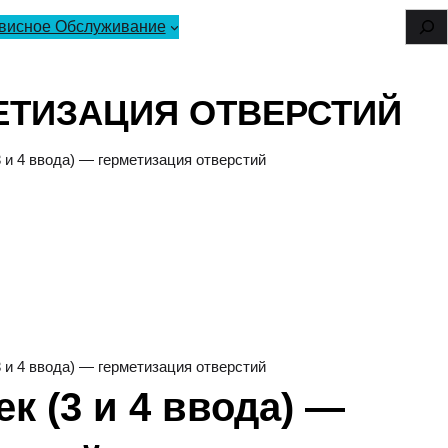
S
висное Обслуживание
e
a
МЕТИЗАЦИЯ ОТВЕРСТИЙ
r
3 и 4 ввода) — герметизация отверстий
c
h
3 и 4 ввода) — герметизация отверстий
к (3 и 4 ввода) —