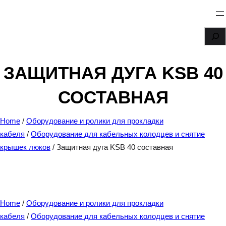
Перейти
к
S
содержимому
e
a
ЗАЩИТНАЯ ДУГА KSB 40
r
СОСТАВНАЯ
c
h
Home
/
Оборудование и ролики для прокладки
кабеля
/
Оборудование для кабельных колодцев и снятие
крышек люков
/ Защитная дуга KSB 40 составная
Home
/
Оборудование и ролики для прокладки
кабеля
/
Оборудование для кабельных колодцев и снятие