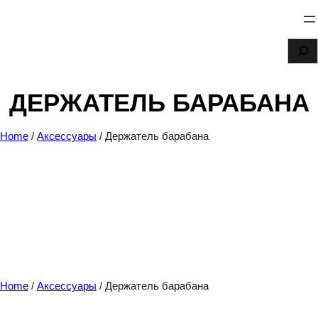
Перейти
к
S
содержимому
e
a
ДЕРЖАТЕЛЬ БАРАБАНА
r
c
Home
/
Аксессуары
/ Держатель барабана
h
Home
/
Аксессуары
/ Держатель барабана